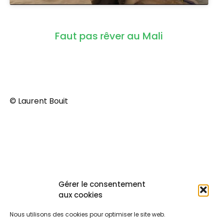
faut-pas-rever-au-mali
Laurent Bouit
Faut pas rêver au Mali
45′ Cinq sujets sur le quotidien des Maliens pour le
magazine découverte de
France 3.
© Laurent Bouit
Gérer le consentement
aux cookies
Nous utilisons des cookies pour optimiser le site web.
PRÉCÉDENT
SUIVANT